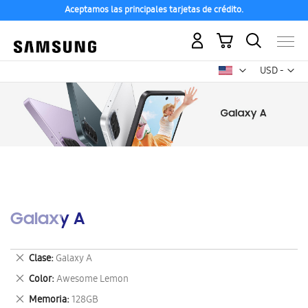
Aceptamos las principales tarjetas de crédito.
Mi carrito
Mon
USD -
dólar
estadounid
Galaxy A
Eliminar
Clase
Galaxy A
este
Eliminar
Color
Awesome Lemon
artículo
este
Eliminar
Memoria
128GB
artículo