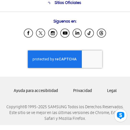
Sitios Oficiales
Condiciones de Compra
Soporte vía eMail
Preguntas Frecuentes
Samsung Costa Rica
Síguenos en:
Samsung Ecuador
Samsung El Salvador
Samsung Guatemala
Samsung Honduras
Samsung Nicaragua
Samsung Panamá
Samsung República Dominicana
Samsung Venezuela
Ayuda para accesibilidad
Privacidad
Legal
Copyright© 1995-2025 SAMSUNG Todos los Derechos Reservados.
Este sitio se ve mejor en las últimas versiones de Chrome, Edge,
Safari y Mozilla Firefox.