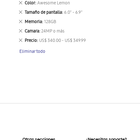
Eliminar
Color
Awesome Lemon
este
Eliminar
Tamaño de pantalla
6.0" - 6.9"
artículo
este
Eliminar
Memoria
128GB
artículo
este
Eliminar
Camara
24MP o más
artículo
este
Eliminar
Precio
US$ 340.00 - US$ 349.99
artículo
este
Eliminar todo
artículo
Otras secciones
¿Necesitas soporte?