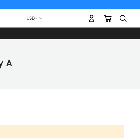
Mi carrito
Moneda
USD -
dólar
estadounidense