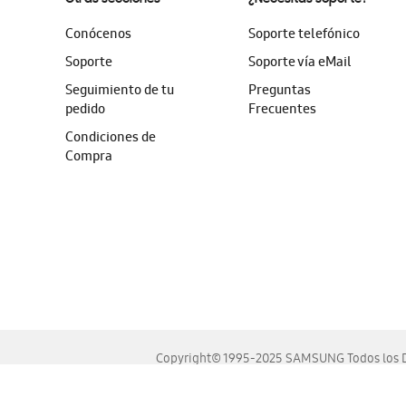
Conócenos
Soporte telefónico
Soporte
Soporte vía eMail
Seguimiento de tu
Preguntas
pedido
Frecuentes
Condiciones de
Compra
Copyright© 1995-2025 SAMSUNG Todos los D
Este sitio se ve mejor en las últimas versiones de Chrome