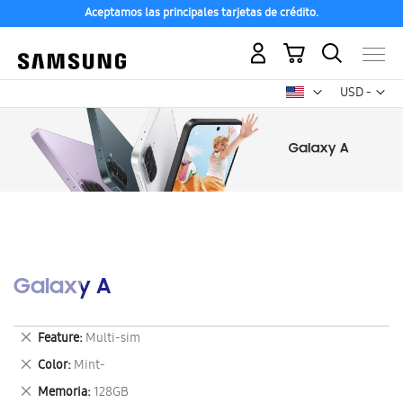
Aceptamos las principales tarjetas de crédito.
Mi carrito
Mon
USD -
dólar
estadounid
Galaxy A
Eliminar
Feature
Multi-sim
este
Eliminar
Color
Mint-
artículo
este
Eliminar
Memoria
128GB
artículo