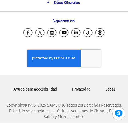
Sitios Oficiales
Condiciones de Compra
Soporte vía eMail
Preguntas Frecuentes
Samsung Costa Rica
Síguenos en:
Samsung Ecuador
Samsung El Salvador
Samsung Guatemala
Samsung Honduras
Samsung Nicaragua
Samsung Panamá
Samsung República Dominicana
Samsung Venezuela
Ayuda para accesibilidad
Privacidad
Legal
Copyright© 1995-2025 SAMSUNG Todos los Derechos Reservados.
Este sitio se ve mejor en las últimas versiones de Chrome, Edge,
Safari y Mozilla Firefox.