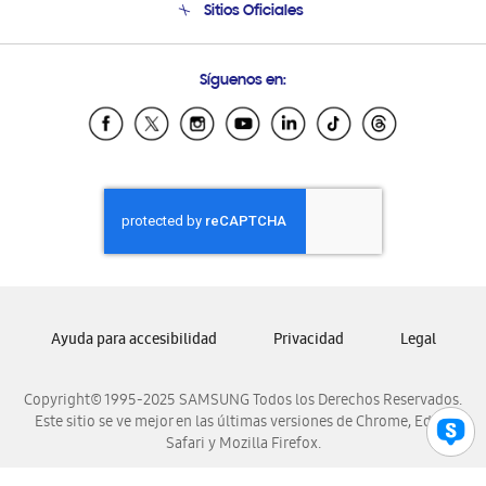
Sitios Oficiales
Condiciones de Compra
Soporte vía eMail
Preguntas Frecuentes
Samsung Costa Rica
Síguenos en:
Samsung Ecuador
Samsung El Salvador
Samsung Guatemala
Samsung Honduras
Samsung Nicaragua
Samsung Panamá
Samsung República Dominicana
Samsung Venezuela
Ayuda para accesibilidad
Privacidad
Legal
Copyright© 1995-2025 SAMSUNG Todos los Derechos Reservados.
Este sitio se ve mejor en las últimas versiones de Chrome, Edge,
Safari y Mozilla Firefox.