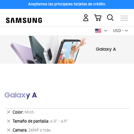
Aceptamos las principales tarjetas de crédito.
Mi carrito
Mon
USD -
dólar
estadounid
Galaxy A
Eliminar
Color
Mint-
este
Eliminar
Tamaño de pantalla
6.0" - 6.9"
artículo
este
Eliminar
Camara
24MP o más
artículo