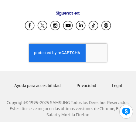
Preguntas Frecuentes
Samsung Costa Rica
Síguenos en:
Samsung Ecuador
Samsung El Salvador
Samsung Guatemala
Samsung Honduras
Samsung Nicaragua
Samsung Panamá
Samsung República Dominicana
Samsung Venezuela
Ayuda para accesibilidad
Privacidad
Legal
Copyright© 1995-2025 SAMSUNG Todos los Derechos Reservados.
Este sitio se ve mejor en las últimas versiones de Chrome, Edge,
Safari y Mozilla Firefox.