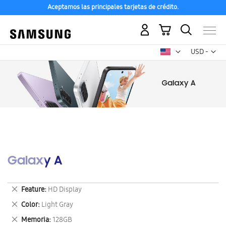
Aceptamos las principales tarjetas de crédito.
Mi carrito
Mon
USD -
dólar
estadounid
Galaxy A
Eliminar
Feature
HD Display
este
Eliminar
Color
Light Gray
artículo
este
Eliminar
Memoria
128GB
artículo