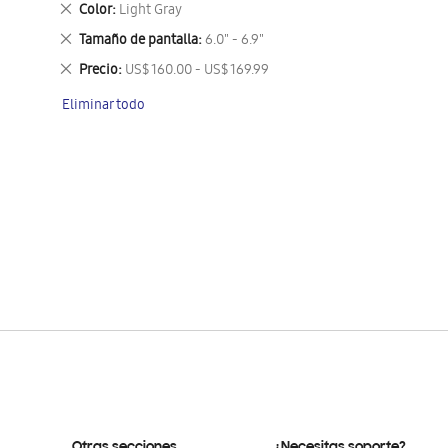
Eliminar
Color
Light Gray
este
Eliminar
Tamaño de pantalla
6.0" - 6.9"
artículo
este
Eliminar
Precio
US$ 160.00 - US$ 169.99
artículo
este
Eliminar todo
artículo
Otras secciones
¿Necesitas soporte?