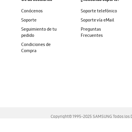
Conócenos
Soporte telefónico
Soporte
Soporte vía eMail
Seguimiento de tu
Preguntas
pedido
Frecuentes
Condiciones de
Compra
Copyright© 1995-2025 SAMSUNG Todos los D
Este sitio se ve mejor en las últimas versiones de Chrome