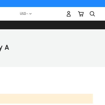
Mi carrito
Moneda
USD -
dólar
estadounidense