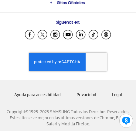
Sitios Oficiales
Condiciones de Compra
Soporte vía eMail
Preguntas Frecuentes
Samsung Costa Rica
Síguenos en:
Samsung Ecuador
Samsung El Salvador
Samsung Guatemala
Samsung Honduras
Samsung Nicaragua
Samsung Panamá
Samsung República Dominicana
Samsung Venezuela
Ayuda para accesibilidad
Privacidad
Legal
Copyright© 1995-2025 SAMSUNG Todos los Derechos Reservados.
Este sitio se ve mejor en las últimas versiones de Chrome, Edge,
Safari y Mozilla Firefox.