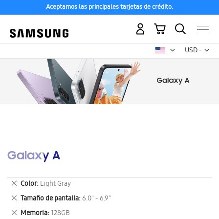
Aceptamos las principales tarjetas de crédito.
Mi carrito
Mon
USD -
dólar
estadounid
Galaxy A
Eliminar
Color
Light Gray
este
Eliminar
Tamaño de pantalla
6.0" - 6.9"
artículo
este
Eliminar
Memoria
128GB
artículo