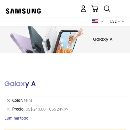
Mi carrito
Mon
USD -
dólar
estadounid
Galaxy A
Eliminar
Color
Mint
este
Eliminar
Precio
US$ 240.00 - US$ 249.99
artículo
este
Eliminar todo
artículo