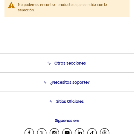
No podemos encontrar productos que coincida con la
selección.
Otras secciones
Conócenos
¿Necesitas soporte?
Soporte
Seguimiento de tu pedido
Soporte telefónico
Sitios Oficiales
Condiciones de Compra
Soporte vía eMail
Preguntas Frecuentes
Samsung Costa Rica
Síguenos en:
Samsung Ecuador
Samsung El Salvador