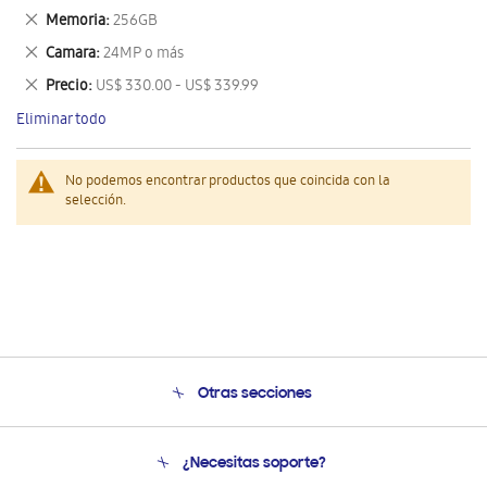
este
Eliminar
Memoria
256GB
artículo
este
Eliminar
Camara
24MP o más
artículo
este
Eliminar
Precio
US$ 330.00 - US$ 339.99
artículo
este
Eliminar todo
artículo
No podemos encontrar productos que coincida con la
selección.
Otras secciones
Conócenos
¿Necesitas soporte?
Soporte