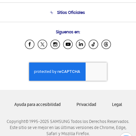
Seguimiento de tu pedido
Soporte telefónico
Sitios Oficiales
Condiciones de Compra
Soporte vía eMail
Preguntas Frecuentes
Samsung Costa Rica
Síguenos en:
Samsung Ecuador
Samsung El Salvador
Samsung Guatemala
Samsung Honduras
Samsung Nicaragua
Samsung Panamá
Samsung República Dominicana
Samsung Venezuela
Ayuda para accesibilidad
Privacidad
Legal
Copyright© 1995-2025 SAMSUNG Todos los Derechos Reservados.
Este sitio se ve mejor en las últimas versiones de Chrome, Edge,
Safari y Mozilla Firefox.