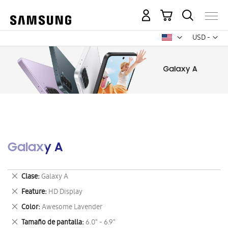
Mi carrito
Mon
USD -
dólar
estadounid
Galaxy A
Eliminar
Clase
Galaxy A
este
Eliminar
Feature
HD Display
artículo
este
Eliminar
Color
Awesome Lavender
artículo
este
Eliminar
Tamaño de pantalla
6.0" - 6.9"
artículo