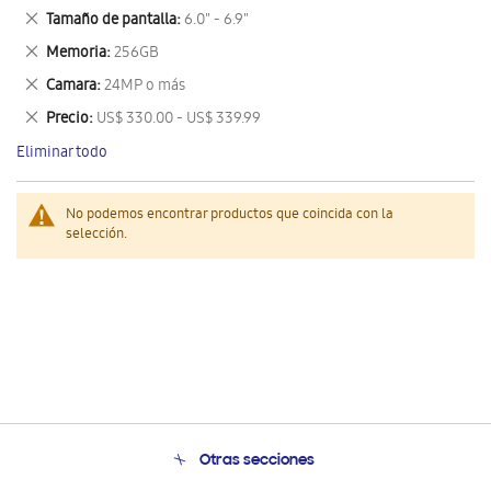
este
Eliminar
Tamaño de pantalla
6.0" - 6.9"
artículo
este
Eliminar
Memoria
256GB
artículo
este
Eliminar
Camara
24MP o más
artículo
este
Eliminar
Precio
US$ 330.00 - US$ 339.99
artículo
este
Eliminar todo
artículo
No podemos encontrar productos que coincida con la
selección.
Otras secciones