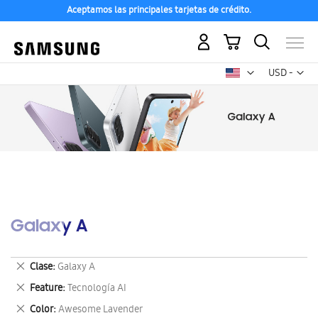
Aceptamos las principales tarjetas de crédito.
Mi carrito
Mon
USD -
dólar
estadounid
Galaxy A
Eliminar
Clase
Galaxy A
este
Eliminar
Feature
Tecnología AI
artículo
este
Eliminar
Color
Awesome Lavender
artículo