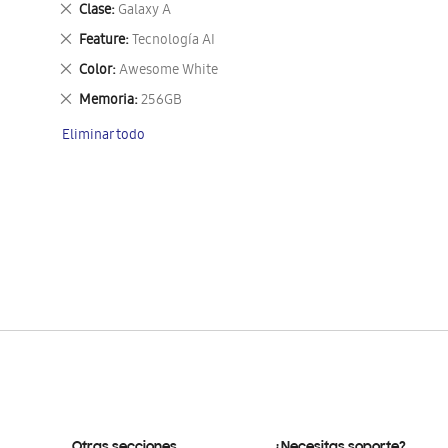
Eliminar
Clase
Galaxy A
este
Eliminar
Feature
Tecnología AI
artículo
este
Eliminar
Color
Awesome White
artículo
este
Eliminar
Memoria
256GB
artículo
este
Eliminar todo
artículo
Otras secciones
¿Necesitas soporte?