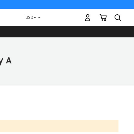
Mi carrito
Moneda
USD -
dólar
estadounidense