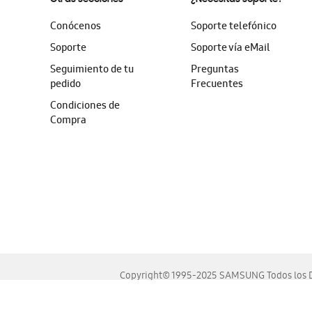
Conócenos
Soporte telefónico
Soporte
Soporte vía eMail
Seguimiento de tu
Preguntas
pedido
Frecuentes
Condiciones de
Compra
Copyright© 1995-2025 SAMSUNG Todos los D
Este sitio se ve mejor en las últimas versiones de Chrome