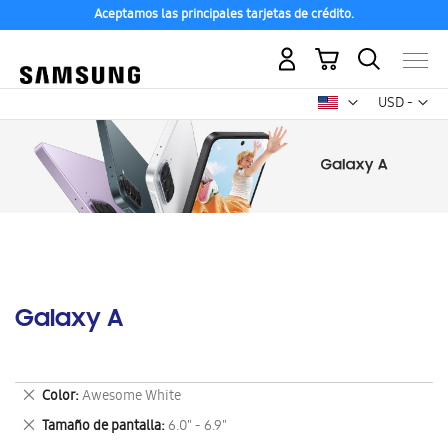
Aceptamos las principales tarjetas de crédito.
Mi carrito
Mon
USD -
dólar
estadounid
Galaxy A
Eliminar
Color
Awesome White
este
Eliminar
Tamaño de pantalla
6.0" - 6.9"
artículo
este