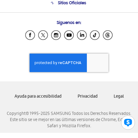
Sitios Oficiales
Condiciones de Compra
Soporte vía eMail
Preguntas Frecuentes
Samsung Costa Rica
Síguenos en:
Samsung Ecuador
Samsung El Salvador
Samsung Guatemala
Samsung Honduras
Samsung Nicaragua
Samsung Panamá
Samsung República Dominicana
Samsung Venezuela
Ayuda para accesibilidad
Privacidad
Legal
Copyright© 1995-2025 SAMSUNG Todos los Derechos Reservados.
Este sitio se ve mejor en las últimas versiones de Chrome, Edge,
Safari y Mozilla Firefox.