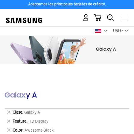
Aceptamos las principales tarjetas de crédito.
Mi carrito
Mon
USD -
dólar
estadounid
Galaxy A
Eliminar
Clase
Galaxy A
este
Eliminar
Feature
HD Display
artículo
este
Eliminar
Color
Awesome Black
artículo