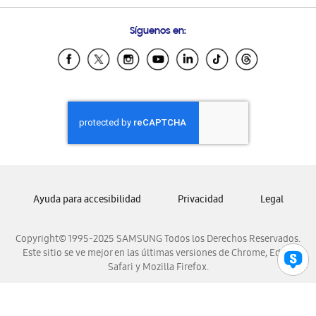
Preguntas Frecuentes
Samsung Costa Rica
Síguenos en:
Samsung Ecuador
Samsung El Salvador
Samsung Guatemala
Samsung Honduras
Samsung Nicaragua
Samsung Panamá
Samsung República Dominicana
Samsung Venezuela
Ayuda para accesibilidad
Privacidad
Legal
Copyright© 1995-2025 SAMSUNG Todos los Derechos Reservados.
Este sitio se ve mejor en las últimas versiones de Chrome, Edge,
Safari y Mozilla Firefox.