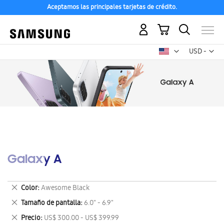
Aceptamos las principales tarjetas de crédito.
Mi carrito
Mon
USD -
dólar
estadounid
Galaxy A
Eliminar
Color
Awesome Black
este
Eliminar
Tamaño de pantalla
6.0" - 6.9"
artículo
este
Eliminar
Precio
US$ 300.00 - US$ 399.99
artículo