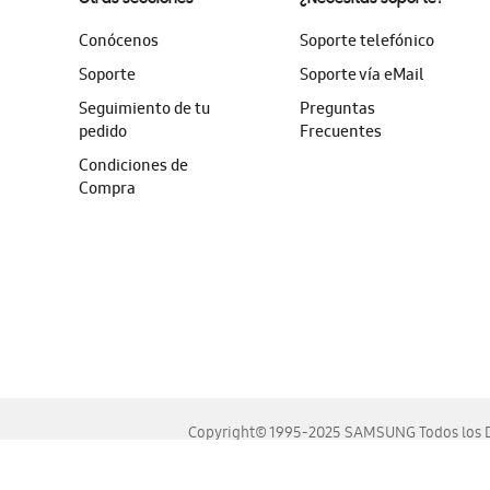
Conócenos
Soporte telefónico
Soporte
Soporte vía eMail
Seguimiento de tu
Preguntas
pedido
Frecuentes
Condiciones de
Compra
Copyright© 1995-2025 SAMSUNG Todos los D
Este sitio se ve mejor en las últimas versiones de Chrome