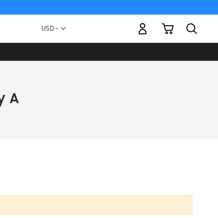
Mi carrito
Moneda
USD -
dólar
estadounidense