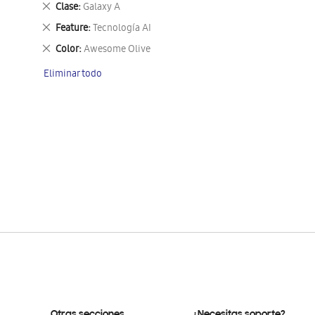
Eliminar
Clase
Galaxy A
este
Eliminar
Feature
Tecnología AI
artículo
este
Eliminar
Color
Awesome Olive
artículo
este
Eliminar todo
artículo
Otras secciones
¿Necesitas soporte?