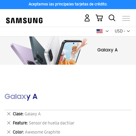
Aceptamos las principales tarjetas de crédito.
Mi carrito
Mon
USD -
dólar
estadounid
Galaxy A
Eliminar
Clase
Galaxy A
este
Eliminar
Feature
Sensor de huella dactilar
artículo
este
Eliminar
Color
Awesome Graphite
artículo