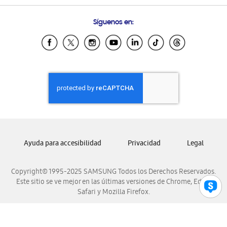
Preguntas Frecuentes
Samsung Costa Rica
Síguenos en:
Samsung Ecuador
Samsung El Salvador
Samsung Guatemala
Samsung Honduras
Samsung Nicaragua
Samsung Panamá
Samsung República Dominicana
Samsung Venezuela
Ayuda para accesibilidad
Privacidad
Legal
Copyright© 1995-2025 SAMSUNG Todos los Derechos Reservados.
Este sitio se ve mejor en las últimas versiones de Chrome, Edge,
Safari y Mozilla Firefox.