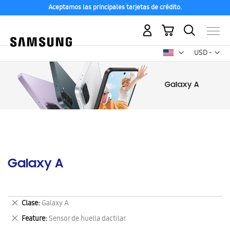
Aceptamos las principales tarjetas de crédito.
Mi carrito
Mon
USD -
dólar
estadounid
Galaxy A
Eliminar
Clase
Galaxy A
este
Eliminar
Feature
Sensor de huella dactilar
artículo
este