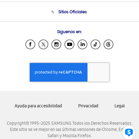
Seguimiento de tu pedido
Soporte telefónico
Sitios Oficiales
Condiciones de Compra
Soporte vía eMail
Preguntas Frecuentes
Samsung Costa Rica
Síguenos en:
Samsung Ecuador
Samsung El Salvador
Samsung Guatemala
Samsung Honduras
Samsung Nicaragua
Samsung Panamá
Samsung República Dominicana
Samsung Venezuela
Ayuda para accesibilidad
Privacidad
Legal
Copyright© 1995-2025 SAMSUNG Todos los Derechos Reservados.
Este sitio se ve mejor en las últimas versiones de Chrome, Edge,
Safari y Mozilla Firefox.