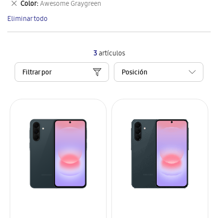
Eliminar
Color
Awesome Graygreen
artículo
este
Eliminar todo
artículo
3
artículos
Filtrar por