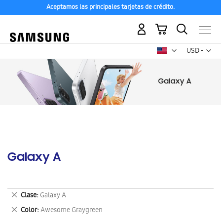
Aceptamos las principales tarjetas de crédito.
Mi carrito
Mon
USD -
dólar
estadounid
Galaxy A
Eliminar
Clase
Galaxy A
este
Eliminar
Color
Awesome Graygreen
artículo
este