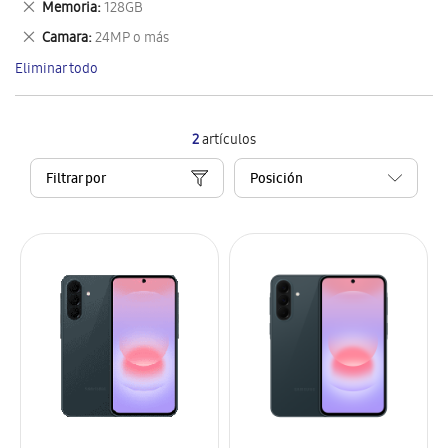
Eliminar
Memoria
128GB
artículo
este
Eliminar
Camara
24MP o más
artículo
este
Eliminar todo
artículo
2
artículos
Filtrar por