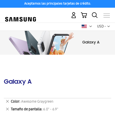
Aceptamos las principales tarjetas de crédito.
Mi carrito
Mon
USD -
dólar
estadounid
Galaxy A
Eliminar
Color
Awesome Graygreen
este
Eliminar
Tamaño de pantalla
6.0" - 6.9"
artículo
este