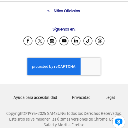
Seguimiento de tu pedido
Soporte telefónico
Sitios Oficiales
Condiciones de Compra
Soporte vía eMail
Preguntas Frecuentes
Samsung Costa Rica
Síguenos en:
Samsung Ecuador
Samsung El Salvador
Samsung Guatemala
Samsung Honduras
Samsung Nicaragua
Samsung Panamá
Samsung República Dominicana
Samsung Venezuela
Ayuda para accesibilidad
Privacidad
Legal
Copyright© 1995-2025 SAMSUNG Todos los Derechos Reservados.
Este sitio se ve mejor en las últimas versiones de Chrome, Edge,
Safari y Mozilla Firefox.