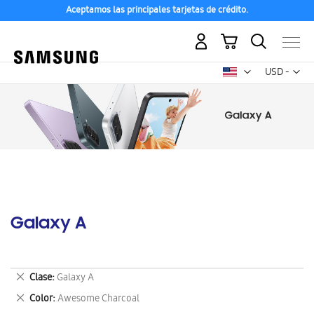
Aceptamos las principales tarjetas de crédito.
Mi carrito
Mon
USD -
dólar
estadounid
Galaxy A
Eliminar
Clase
Galaxy A
este
Eliminar
Color
Awesome Charcoal
artículo
este