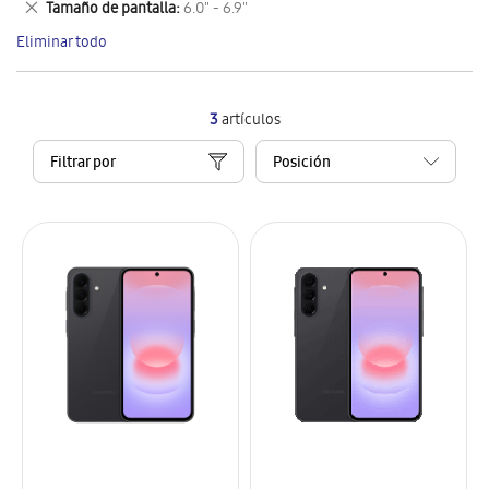
Eliminar
Tamaño de pantalla
6.0" - 6.9"
artículo
este
Eliminar todo
artículo
3
artículos
Filtrar por