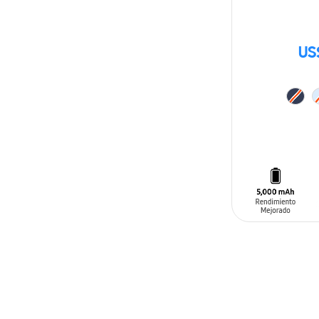
US
AÑADIR AL C