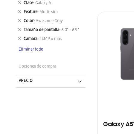
Eliminar
Clase
Galaxy A
este
Eliminar
Feature
Multi-sim
artículo
este
Eliminar
Color
Awesome Gray
artículo
este
Eliminar
Tamaño de pantalla
6.0" - 6.9"
artículo
este
Eliminar
Camara
24MP o más
artículo
este
Eliminar todo
artículo
Opciones de compra
PRECIO
Galaxy A5