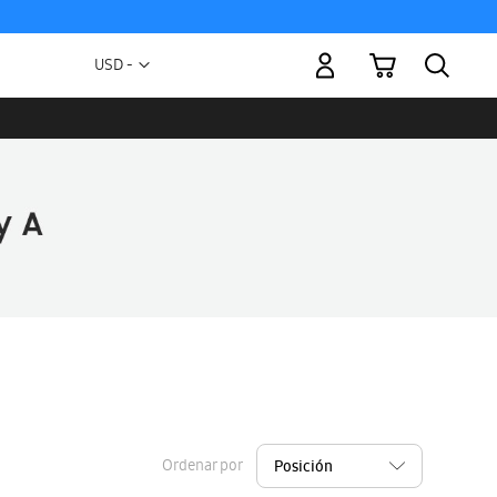
Mi carrito
Moneda
USD -
dólar
estadounidense
Ordenar por