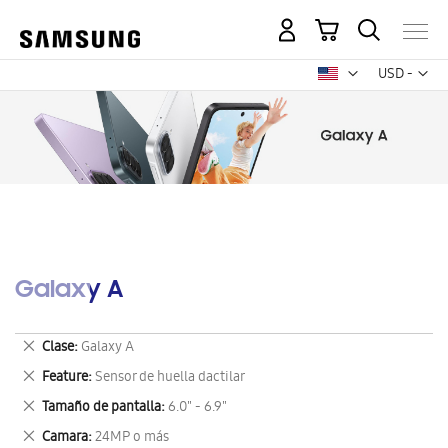
Mi carrito
Mon
USD -
dólar
estadounid
Galaxy A
Eliminar
Clase
Galaxy A
este
Eliminar
Feature
Sensor de huella dactilar
artículo
este
Eliminar
Tamaño de pantalla
6.0" - 6.9"
artículo
este
Eliminar
Camara
24MP o más
artículo