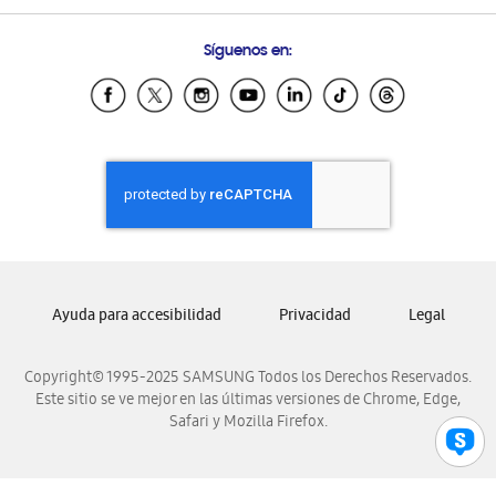
Preguntas Frecuentes
Samsung Costa Rica
Síguenos en:
Samsung Ecuador
Samsung El Salvador
Samsung Guatemala
Samsung Honduras
Samsung Nicaragua
Samsung Panamá
Samsung República Dominicana
Samsung Venezuela
Ayuda para accesibilidad
Privacidad
Legal
Copyright© 1995-2025 SAMSUNG Todos los Derechos Reservados.
Este sitio se ve mejor en las últimas versiones de Chrome, Edge,
Safari y Mozilla Firefox.