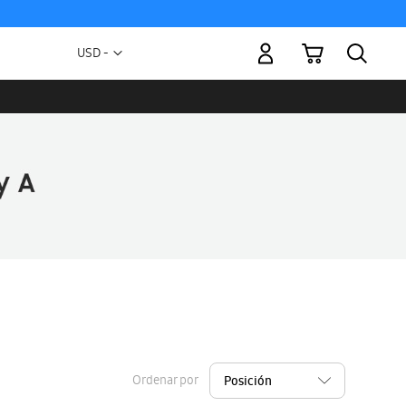
Mi carrito
Moneda
USD -
dólar
estadounidense
Ordenar por