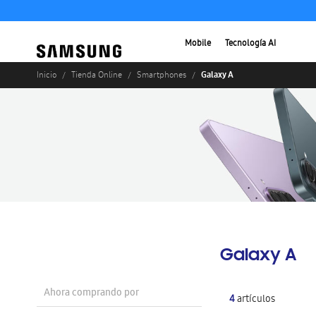
Mobile
Tecnología AI
Galaxy A
Inicio
Tienda Online
Smartphones
Galaxy A
Ahora comprando por
4
artículos