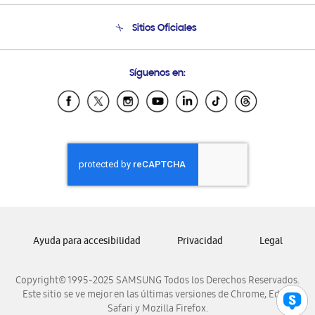
Seguimiento de tu pedido
Soporte telefónico
Sitios Oficiales
Condiciones de Compra
Soporte vía eMail
Preguntas Frecuentes
Samsung Costa Rica
Síguenos en:
Samsung Ecuador
Samsung El Salvador
Samsung Guatemala
Samsung Honduras
Samsung Nicaragua
Samsung Panamá
Samsung República Dominicana
Samsung Venezuela
Ayuda para accesibilidad
Privacidad
Legal
Copyright© 1995-2025 SAMSUNG Todos los Derechos Reservados.
Este sitio se ve mejor en las últimas versiones de Chrome, Edge,
Safari y Mozilla Firefox.