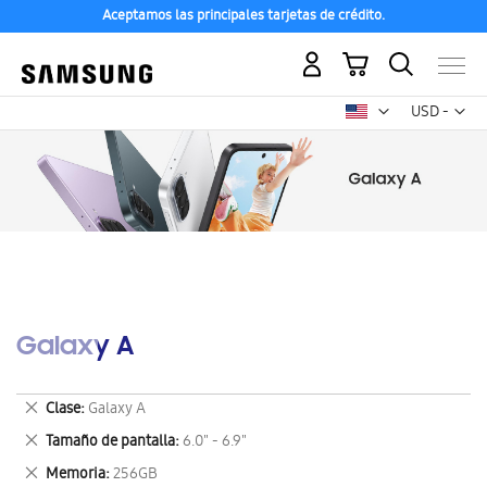
Aceptamos las principales tarjetas de crédito.
Mi carrito
Mon
USD -
dólar
estadounid
Galaxy A
Eliminar
Clase
Galaxy A
este
Eliminar
Tamaño de pantalla
6.0" - 6.9"
artículo
este
Eliminar
Memoria
256GB
artículo