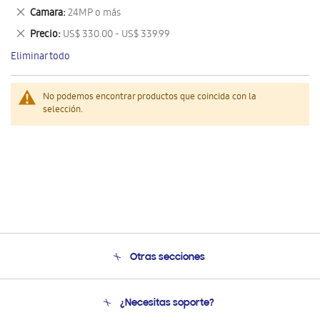
este
Eliminar
Camara
24MP o más
artículo
este
Eliminar
Precio
US$ 330.00 - US$ 339.99
artículo
este
Eliminar todo
artículo
No podemos encontrar productos que coincida con la
selección.
Otras secciones
Conócenos
¿Necesitas soporte?
Soporte