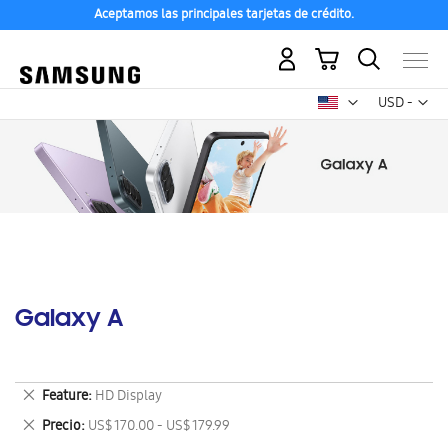
Aceptamos las principales tarjetas de crédito.
Mi carrito
Mon
USD -
dólar
estadounid
Galaxy A
Eliminar
Feature
HD Display
este
Eliminar
Precio
US$ 170.00 - US$ 179.99
artículo
este