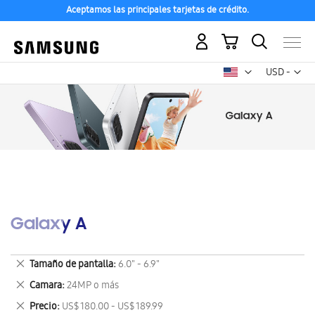
Aceptamos las principales tarjetas de crédito.
Mi carrito
Mon
USD -
dólar
estadounid
Galaxy A
Eliminar
Tamaño de pantalla
6.0" - 6.9"
este
Eliminar
Camara
24MP o más
artículo
este
Eliminar
Precio
US$ 180.00 - US$ 189.99
artículo