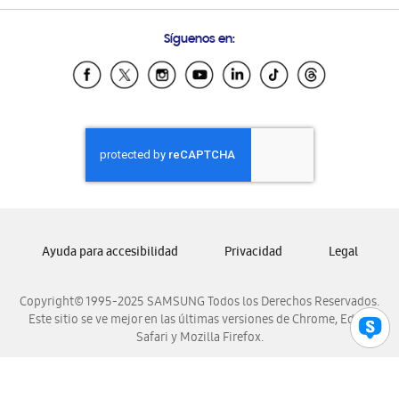
Preguntas Frecuentes
Samsung Costa Rica
Síguenos en:
Samsung Ecuador
Samsung El Salvador
Samsung Guatemala
Samsung Honduras
Samsung Nicaragua
Samsung Panamá
Samsung República Dominicana
Samsung Venezuela
Ayuda para accesibilidad
Privacidad
Legal
Copyright© 1995-2025 SAMSUNG Todos los Derechos Reservados.
Este sitio se ve mejor en las últimas versiones de Chrome, Edge,
Safari y Mozilla Firefox.