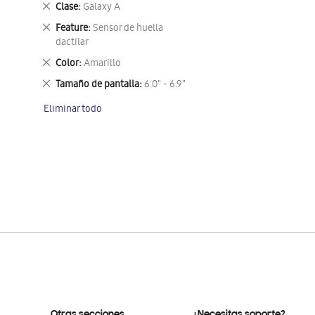
Eliminar
Clase
Galaxy A
este
Eliminar
Feature
Sensor de huella
artículo
este
dactilar
artículo
Eliminar
Color
Amarillo
este
Eliminar
Tamaño de pantalla
6.0" - 6.9"
artículo
este
Eliminar todo
artículo
Otras secciones
¿Necesitas soporte?