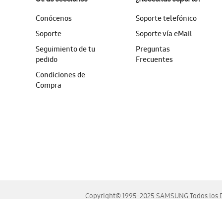
Conócenos
Soporte telefónico
Soporte
Soporte vía eMail
Seguimiento de tu
Preguntas
pedido
Frecuentes
Condiciones de
Compra
Copyright© 1995-2025 SAMSUNG Todos los D
Este sitio se ve mejor en las últimas versiones de Chrome