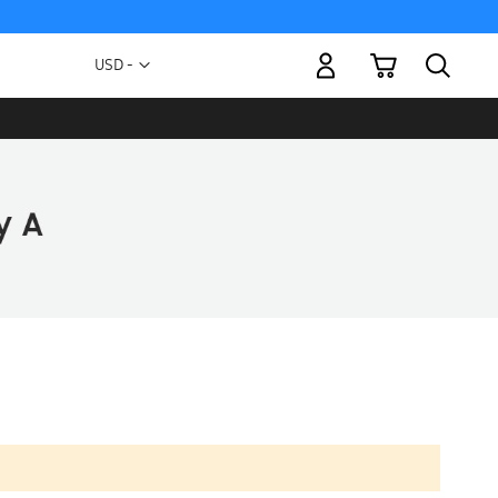
Mi carrito
Moneda
USD -
dólar
estadounidense