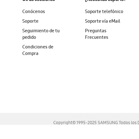
Conócenos
Soporte telefónico
Soporte
Soporte vía eMail
Seguimiento de tu
Preguntas
pedido
Frecuentes
Condiciones de
Compra
Copyright© 1995-2025 SAMSUNG Todos los D
Este sitio se ve mejor en las últimas versiones de Chrome