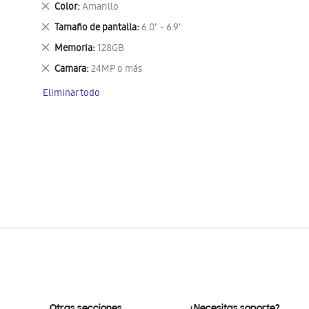
Eliminar
Color
Amarillo
este
Eliminar
Tamaño de pantalla
6.0" - 6.9"
artículo
este
Eliminar
Memoria
128GB
artículo
este
Eliminar
Camara
24MP o más
artículo
este
Eliminar todo
artículo
Otras secciones
¿Necesitas soporte?