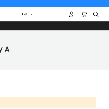
Mi carrito
Moneda
USD -
dólar
estadounidense