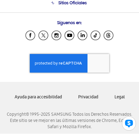
Sitios Oficiales
Condiciones de Compra
Soporte vía eMail
Preguntas Frecuentes
Samsung Costa Rica
Síguenos en:
Samsung Ecuador
Samsung El Salvador
Samsung Guatemala
Samsung Honduras
Samsung Nicaragua
Samsung Panamá
Samsung República Dominicana
Samsung Venezuela
Ayuda para accesibilidad
Privacidad
Legal
Copyright© 1995-2025 SAMSUNG Todos los Derechos Reservados.
Este sitio se ve mejor en las últimas versiones de Chrome, Edge,
Safari y Mozilla Firefox.