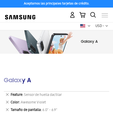
Aceptamos las principales tarjetas de crédito.
Mi carrito
Mon
USD -
dólar
estadounid
Galaxy A
Eliminar
Feature
Sensor de huella dactilar
este
Eliminar
Color
Awesome Violet
artículo
este
Eliminar
Tamaño de pantalla
6.0" - 6.9"
artículo