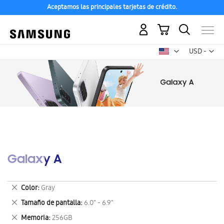
Aceptamos las principales tarjetas de crédito.
Mi carrito
Mon
USD -
dólar
estadounid
Galaxy A
Eliminar
Color
Gray
este
Eliminar
Tamaño de pantalla
6.0" - 6.9"
artículo
este
Eliminar
Memoria
256GB
artículo