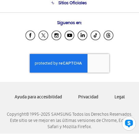
Sitios Oficiales
Condiciones de Compra
Soporte vía eMail
Preguntas Frecuentes
Samsung Costa Rica
Síguenos en:
Samsung Ecuador
Samsung El Salvador
Samsung Guatemala
Samsung Honduras
Samsung Nicaragua
Samsung Panamá
Samsung República Dominicana
Samsung Venezuela
Ayuda para accesibilidad
Privacidad
Legal
Copyright© 1995-2025 SAMSUNG Todos los Derechos Reservados.
Este sitio se ve mejor en las últimas versiones de Chrome, Edge,
Safari y Mozilla Firefox.