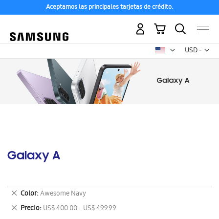
Aceptamos las principales tarjetas de crédito.
Mi carrito
Mon
USD -
dólar
estadounid
Galaxy A
Eliminar
Color
Awesome Navy
este
Eliminar
Precio
US$ 400.00 - US$ 499.99
artículo
este