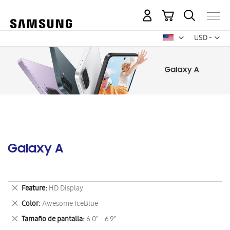
Mi carrito
Mon
USD -
dólar
estadounid
Galaxy A
Eliminar
Feature
HD Display
este
Eliminar
Color
Awesome IceBlue
artículo
este
Eliminar
Tamaño de pantalla
6.0" - 6.9"
artículo
este