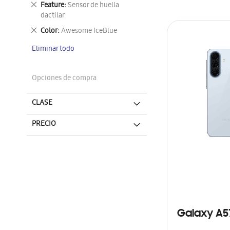
Eliminar
Feature
Sensor de huella
este
dactilar
artículo
Eliminar
Color
Awesome IceBlue
este
Eliminar todo
artículo
Opciones de compra
CLASE
PRECIO
Galaxy A5