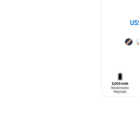
US
AÑADIR AL C