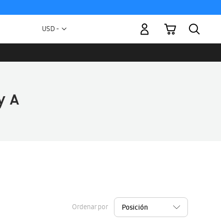
Mi carrito
Moneda
USD -
dólar
estadounidense
Ordenar por