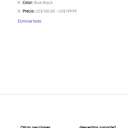
Eliminar
Color
Blue Black.
este
Eliminar
Precio
US$ 100.00 - US$ 199.99
artículo
este
Eliminar todo
artículo
Otras secciones
¿Necesitas soporte?