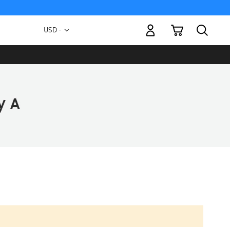
Mi carrito
Moneda
USD -
dólar
estadounidense