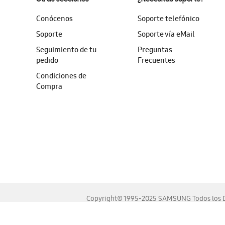
Conócenos
Soporte telefónico
Soporte
Soporte vía eMail
Seguimiento de tu
Preguntas
pedido
Frecuentes
Condiciones de
Compra
Copyright© 1995-2025 SAMSUNG Todos los D
Este sitio se ve mejor en las últimas versiones de Chrome