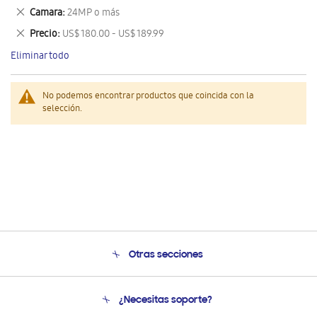
este
Eliminar
Camara
24MP o más
artículo
este
Eliminar
Precio
US$ 180.00 - US$ 189.99
artículo
este
Eliminar todo
artículo
No podemos encontrar productos que coincida con la
selección.
Otras secciones
Conócenos
¿Necesitas soporte?
Soporte