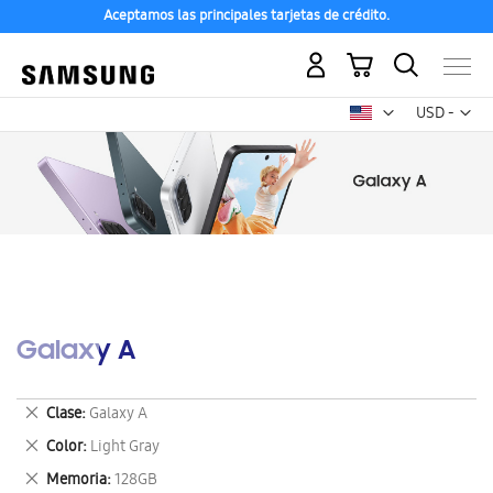
Aceptamos las principales tarjetas de crédito.
Mi carrito
Mon
USD -
dólar
estadounid
Galaxy A
Eliminar
Clase
Galaxy A
este
Eliminar
Color
Light Gray
artículo
este
Eliminar
Memoria
128GB
artículo