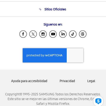
Seguimiento de tu pedido
Soporte telefónico
Sitios Oficiales
Condiciones de Compra
Soporte vía eMail
Preguntas Frecuentes
Samsung Costa Rica
Síguenos en:
Samsung Ecuador
Samsung El Salvador
Samsung Guatemala
Samsung Honduras
Samsung Nicaragua
Samsung Panamá
Samsung República Dominicana
Samsung Venezuela
Ayuda para accesibilidad
Privacidad
Legal
Copyright© 1995-2025 SAMSUNG Todos los Derechos Reservados.
Este sitio se ve mejor en las últimas versiones de Chrome, Edge,
Safari y Mozilla Firefox.