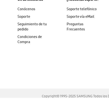
Conócenos
Soporte telefónico
Soporte
Soporte vía eMail
Seguimiento de tu
Preguntas
pedido
Frecuentes
Condiciones de
Compra
Copyright© 1995-2025 SAMSUNG Todos los D
Este sitio se ve mejor en las últimas versiones de Chrome