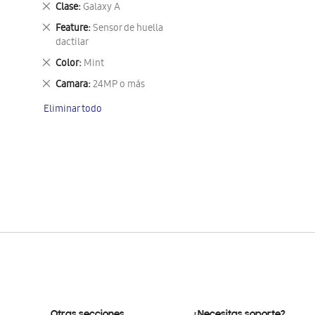
Eliminar
Clase
Galaxy A
este
Eliminar
Feature
Sensor de huella
artículo
este
dactilar
artículo
Eliminar
Color
Mint
este
Eliminar
Camara
24MP o más
artículo
este
Eliminar todo
artículo
Otras secciones
¿Necesitas soporte?