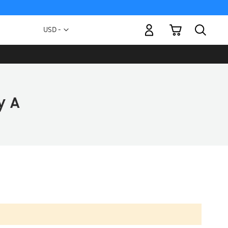
Mi carrito
Moneda
USD -
dólar
estadounidense