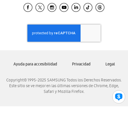
Samsung El Salvador
Samsung Guatemala
Samsung Honduras
Samsung Nicaragua
Samsung Panamá
Samsung República Dominicana
Samsung Venezuela
Ayuda para accesibilidad
Privacidad
Legal
Copyright© 1995-2025 SAMSUNG Todos los Derechos Reservados.
Este sitio se ve mejor en las últimas versiones de Chrome, Edge,
Safari y Mozilla Firefox.