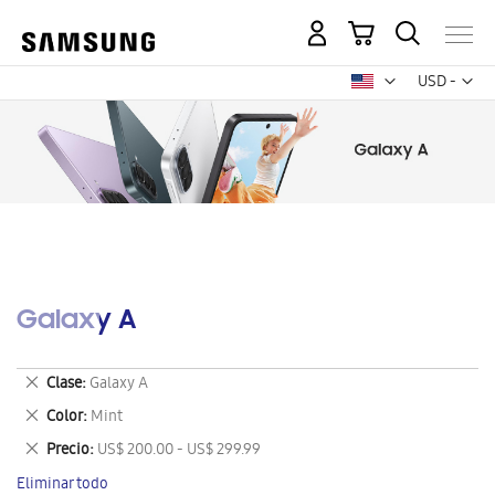
Mi carrito
Mon
USD -
dólar
estadounid
Galaxy A
Eliminar
Clase
Galaxy A
este
Eliminar
Color
Mint
artículo
este
Eliminar
Precio
US$ 200.00 - US$ 299.99
artículo
este
Eliminar todo
artículo