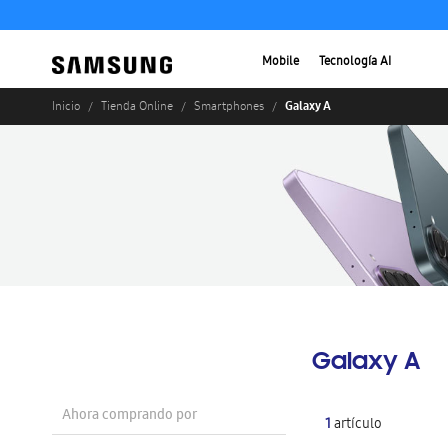
Mobile
Tecnología AI
Galaxy A
Inicio
Tienda Online
Smartphones
Galaxy A
Ahora comprando por
1
artículo