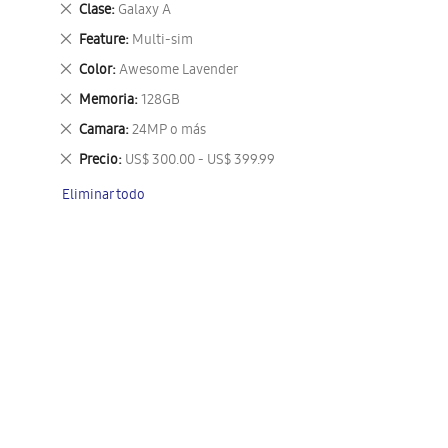
Eliminar
Clase
Galaxy A
este
Eliminar
Feature
Multi-sim
artículo
este
Eliminar
Color
Awesome Lavender
artículo
este
Eliminar
Memoria
128GB
artículo
este
Eliminar
Camara
24MP o más
artículo
este
Eliminar
Precio
US$ 300.00 - US$ 399.99
artículo
este
Eliminar todo
artículo