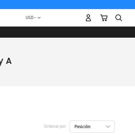
Mi carrito
Moneda
USD -
dólar
estadounidense
Ordenar por