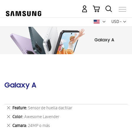
Mi carrito
Mon
USD -
dólar
estadounid
Galaxy A
Eliminar
Feature
Sensor de huella dactilar
este
Eliminar
Color
Awesome Lavender
artículo
este
Eliminar
Camara
24MP o más
artículo
este