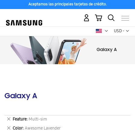
Aceptamos las principales tarjetas de crédito.
Mi carrito
Mon
USD -
dólar
estadounid
Galaxy A
Eliminar
Feature
Multi-sim
este
Eliminar
Color
Awesome Lavender
artículo
este