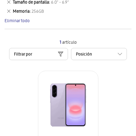
Eliminar
Tamaño de pantalla
6.0" - 6.9"
artículo
este
Eliminar
Memoria
256GB
artículo
este
Eliminar todo
artículo
1
artículo
Filtrar por