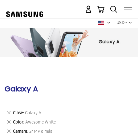
Mi carrito
Mon
USD -
dólar
estadounid
Galaxy A
Eliminar
Clase
Galaxy A
este
Eliminar
Color
Awesome White
artículo
este
Eliminar
Camara
24MP o más
artículo
este