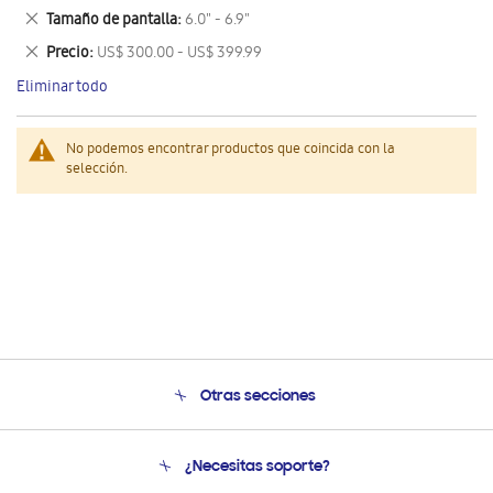
este
Eliminar
Tamaño de pantalla
6.0" - 6.9"
artículo
este
Eliminar
Precio
US$ 300.00 - US$ 399.99
artículo
este
Eliminar todo
artículo
No podemos encontrar productos que coincida con la
selección.
Otras secciones
Conócenos
¿Necesitas soporte?
Soporte