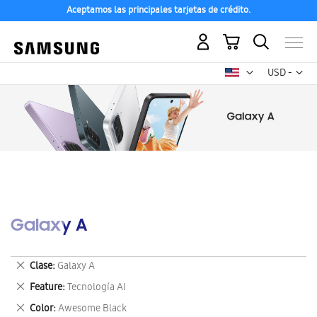
Aceptamos las principales tarjetas de crédito.
Mi carrito
Mon
USD -
dólar
estadounid
Galaxy A
Eliminar
Clase
Galaxy A
este
Eliminar
Feature
Tecnología AI
artículo
este
Eliminar
Color
Awesome Black
artículo