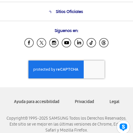
Seguimiento de tu pedido
Soporte telefónico
Sitios Oficiales
Condiciones de Compra
Soporte vía eMail
Preguntas Frecuentes
Samsung Costa Rica
Síguenos en:
Samsung Ecuador
Samsung El Salvador
Samsung Guatemala
Samsung Honduras
Samsung Nicaragua
Samsung Panamá
Samsung República Dominicana
Samsung Venezuela
Ayuda para accesibilidad
Privacidad
Legal
Copyright© 1995-2025 SAMSUNG Todos los Derechos Reservados.
Este sitio se ve mejor en las últimas versiones de Chrome, Edge,
Safari y Mozilla Firefox.