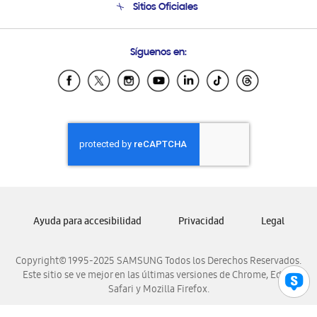
Sitios Oficiales
Condiciones de Compra
Soporte vía eMail
Preguntas Frecuentes
Samsung Costa Rica
Síguenos en:
Samsung Ecuador
Samsung El Salvador
Samsung Guatemala
Samsung Honduras
Samsung Nicaragua
Samsung Panamá
Samsung República Dominicana
Samsung Venezuela
Ayuda para accesibilidad
Privacidad
Legal
Copyright© 1995-2025 SAMSUNG Todos los Derechos Reservados.
Este sitio se ve mejor en las últimas versiones de Chrome, Edge,
Safari y Mozilla Firefox.