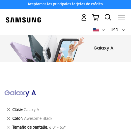
Aceptamos las principales tarjetas de crédito.
Mi carrito
Mon
USD -
dólar
estadounid
Galaxy A
Eliminar
Clase
Galaxy A
este
Eliminar
Color
Awesome Black
artículo
este
Eliminar
Tamaño de pantalla
6.0" - 6.9"
artículo