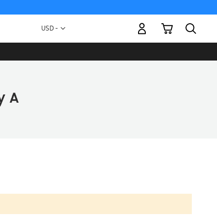
Mi carrito
Moneda
USD -
dólar
estadounidense