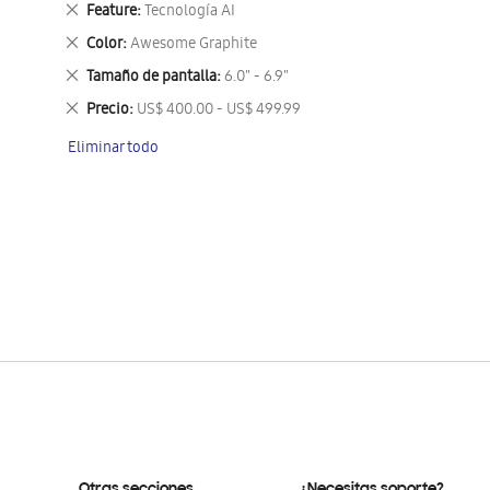
Eliminar
Feature
Tecnología AI
este
Eliminar
Color
Awesome Graphite
artículo
este
Eliminar
Tamaño de pantalla
6.0" - 6.9"
artículo
este
Eliminar
Precio
US$ 400.00 - US$ 499.99
artículo
este
Eliminar todo
artículo
Otras secciones
¿Necesitas soporte?