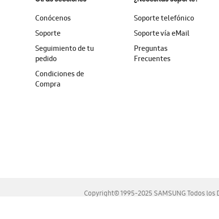
Conócenos
Soporte telefónico
Soporte
Soporte vía eMail
Seguimiento de tu
Preguntas
pedido
Frecuentes
Condiciones de
Compra
Copyright© 1995-2025 SAMSUNG Todos los D
Este sitio se ve mejor en las últimas versiones de Chrome