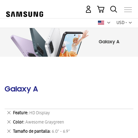
Mi carrito
Mon
USD -
dólar
estadounid
Galaxy A
Eliminar
Feature
HD Display
este
Eliminar
Color
Awesome Graygreen
artículo
este
Eliminar
Tamaño de pantalla
6.0" - 6.9"
artículo
este