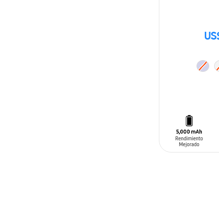
US
AÑADIR AL C