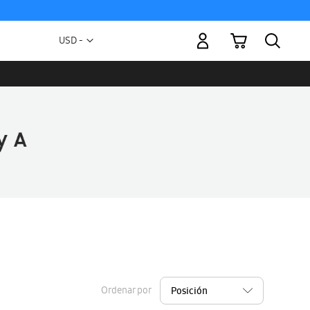
Mi carrito
Moneda
USD -
dólar
estadounidense
Ordenar por