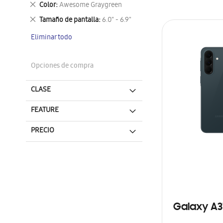
Eliminar
Color
Awesome Graygreen
este
Eliminar
Tamaño de pantalla
6.0" - 6.9"
artículo
este
Eliminar todo
artículo
Opciones de compra
CLASE
FEATURE
PRECIO
Galaxy A3