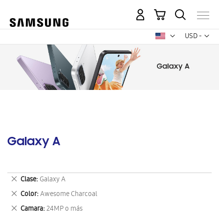
Mi carrito
Mon
USD -
dólar
estadounid
Galaxy A
Eliminar
Clase
Galaxy A
este
Eliminar
Color
Awesome Charcoal
artículo
este
Eliminar
Camara
24MP o más
artículo
este