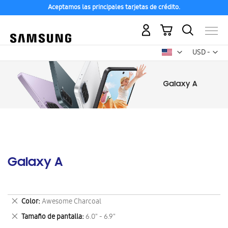
Aceptamos las principales tarjetas de crédito.
Mi carrito
Mon
USD -
dólar
estadounid
Galaxy A
Eliminar
Color
Awesome Charcoal
este
Eliminar
Tamaño de pantalla
6.0" - 6.9"
artículo
este