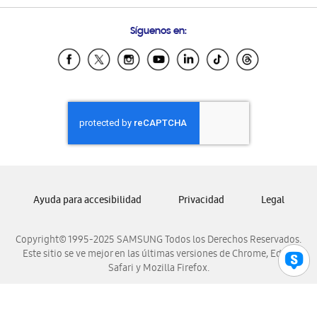
Preguntas Frecuentes
Samsung Costa Rica
Síguenos en:
Samsung Ecuador
Samsung El Salvador
Samsung Guatemala
Samsung Honduras
Samsung Nicaragua
Samsung Panamá
Samsung República Dominicana
Samsung Venezuela
Ayuda para accesibilidad
Privacidad
Legal
Copyright© 1995-2025 SAMSUNG Todos los Derechos Reservados.
Este sitio se ve mejor en las últimas versiones de Chrome, Edge,
Safari y Mozilla Firefox.