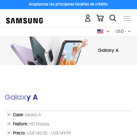
Aceptamos las principales tarjetas de crédito.
Mi carrito
Mon
USD -
dólar
estadounid
Galaxy A
Eliminar
Clase
Galaxy A
este
Eliminar
Feature
HD Display
artículo
este
Eliminar
Precio
US$ 140.00 - US$ 149.99
artículo