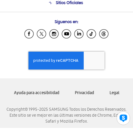
Sitios Oficiales
Condiciones de Compra
Soporte vía eMail
Preguntas Frecuentes
Samsung Costa Rica
Síguenos en:
Samsung Ecuador
Samsung El Salvador
Samsung Guatemala
Samsung Honduras
Samsung Nicaragua
Samsung Panamá
Samsung República Dominicana
Samsung Venezuela
Ayuda para accesibilidad
Privacidad
Legal
Copyright© 1995-2025 SAMSUNG Todos los Derechos Reservados.
Este sitio se ve mejor en las últimas versiones de Chrome, Edge,
Safari y Mozilla Firefox.