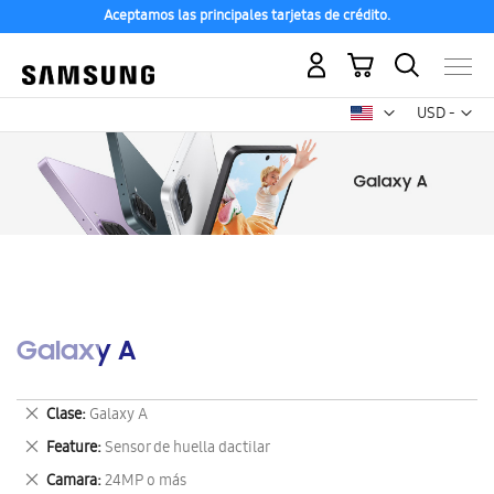
Aceptamos las principales tarjetas de crédito.
Mi carrito
Mon
USD -
dólar
estadounid
Galaxy A
Eliminar
Clase
Galaxy A
este
Eliminar
Feature
Sensor de huella dactilar
artículo
este
Eliminar
Camara
24MP o más
artículo